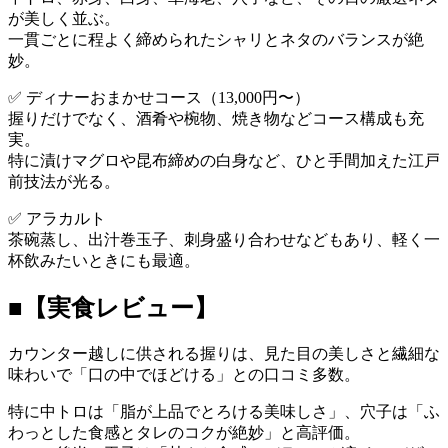
が美しく並ぶ。
一貫ごとに程よく締められたシャリとネタのバランスが絶
妙。
✅ ディナーおまかせコース（13,000円〜）
握りだけでなく、酒肴や椀物、焼き物などコース構成も充
実。
特に漬けマグロや昆布締めの白身など、ひと手間加えた江戸
前技法が光る。
✅ アラカルト
茶碗蒸し、出汁巻玉子、刺身盛り合わせなどもあり、軽く一
杯飲みたいときにも最適。
■【実食レビュー】
カウンター越しに供される握りは、見た目の美しさと繊細な
味わいで「口の中でほどける」との口コミ多数。
特に中トロは「脂が上品でとろける美味しさ」、穴子は「ふ
わっとした食感とタレのコクが絶妙」と高評価。