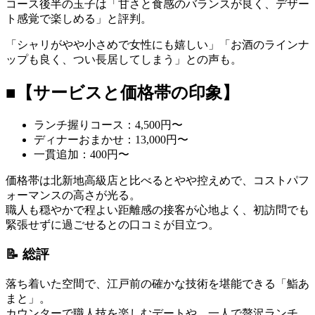
コース後半の玉子は「甘さと食感のバランスが良く、デザー
ト感覚で楽しめる」と評判。
「シャリがやや小さめで女性にも嬉しい」「お酒のラインナ
ップも良く、つい長居してしまう」との声も。
■【サービスと価格帯の印象】
ランチ握りコース：4,500円〜
ディナーおまかせ：13,000円〜
一貫追加：400円〜
価格帯は北新地高級店と比べるとやや控えめで、コストパフ
ォーマンスの高さが光る。
職人も穏やかで程よい距離感の接客が心地よく、初訪問でも
緊張せずに過ごせるとの口コミが目立つ。
📝
総評
落ち着いた空間で、江戸前の確かな技術を堪能できる「鮨あ
まと」。
カウンターで職人技を楽しむデートや、一人で贅沢ランチ、