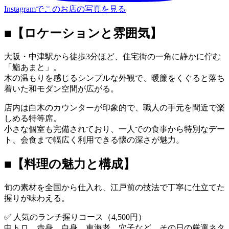
Instagramでこのお店の写真を見る
■【ロケーションと雰囲気】
大阪・中津駅から徒歩3分ほど、住宅街の一角に静かに佇む
「鮨あまと」。
木の温もりを感じるシンプルな外観で、暖簾をくぐると落ち
着いた和モダン空間が広がる。
店内は白木のカウンターが印象的で、職人の手元を間近で楽
しめる特等席。
小さな個室も完備されており、一人での食事から特別なデー
ト、会食まで幅広く利用できる懐の深さが魅力。
■【料理の魅力と構成】
旬の素材を全国から仕入れ、江戸前の技法で丁寧に仕立てた
握りが味わえる。
✅ 人気のランチ握りコース（4,500円）
中トロ、赤身、白身、車海老、穴子など、その日の厳選ネタ