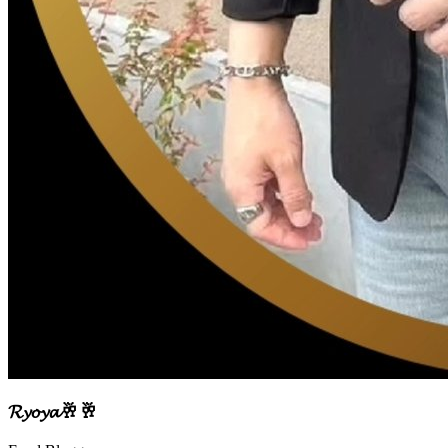
𝓡𝔂𝓸𝔂𝓪
🥂🥂