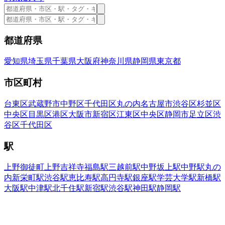
都道府県
愛知県
埼玉県
千葉県
大阪府
神奈川県
静岡県
東京都
市区町村
台東区
武蔵野市
中野区
千代田区
丸の内
名古屋市
渋谷区
杉並区
中央区
目黒区
港区
大阪市
新宿区
江東区
中央区
静岡市
足立区
渋
谷区
千代田区
駅
上野御徒町
上野
吉祥寺
福島駅
三越前駅
中野坂上駅
中野駅
丸の
内
新栄町駅
渋谷駅
恵比寿駅
高円寺駅
銀座駅
学芸大学駅
新橋駅
大阪駅
中津駅
北千住駅
新宿駅
渋谷駅
神田駅
静岡駅