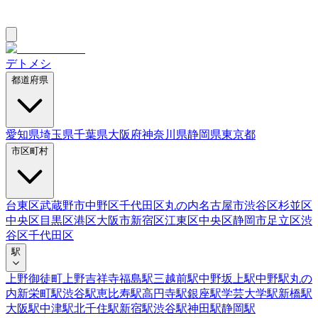
デトメシ
都道府県
愛知県
埼玉県
千葉県
大阪府
神奈川県
静岡県
東京都
市区町村
台東区
武蔵野市
中野区
千代田区
丸の内
名古屋市
渋谷区
杉並区
中央区
目黒区
港区
大阪市
新宿区
江東区
中央区
静岡市
足立区
渋
谷区
千代田区
駅
上野御徒町
上野
吉祥寺
福島駅
三越前駅
中野坂上駅
中野駅
丸の
内
新栄町駅
渋谷駅
恵比寿駅
高円寺駅
銀座駅
学芸大学駅
新橋駅
大阪駅
中津駅
北千住駅
新宿駅
渋谷駅
神田駅
静岡駅