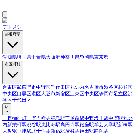
デトメシ
都道府県
愛知県
埼玉県
千葉県
大阪府
神奈川県
静岡県
東京都
市区町村
台東区
武蔵野市
中野区
千代田区
丸の内
名古屋市
渋谷区
杉並区
中央区
目黒区
港区
大阪市
新宿区
江東区
中央区
静岡市
足立区
渋
谷区
千代田区
駅
上野御徒町
上野
吉祥寺
福島駅
三越前駅
中野坂上駅
中野駅
丸の
内
新栄町駅
渋谷駅
恵比寿駅
高円寺駅
銀座駅
学芸大学駅
新橋駅
大阪駅
中津駅
北千住駅
新宿駅
渋谷駅
神田駅
静岡駅