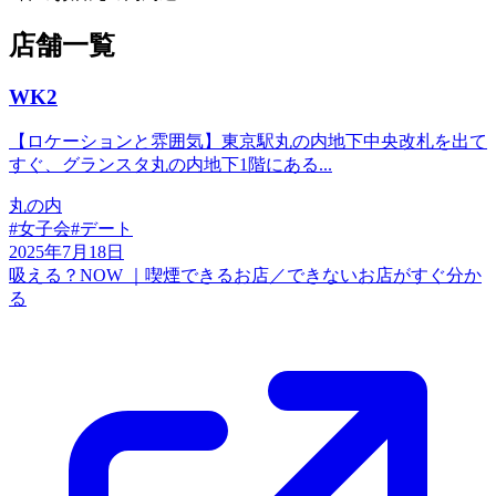
店舗一覧
WK2
【ロケーションと雰囲気】東京駅丸の内地下中央改札を出て
すぐ、グランスタ丸の内地下1階にある...
丸の内
#
女子会
#
デート
2025年7月18日
吸える？NOW ｜喫煙できるお店／できないお店がすぐ分か
る