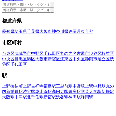
都道府県
愛知県
埼玉県
千葉県
大阪府
神奈川県
静岡県
東京都
市区町村
台東区
武蔵野市
中野区
千代田区
丸の内
名古屋市
渋谷区
杉並区
中央区
目黒区
港区
大阪市
新宿区
江東区
中央区
静岡市
足立区
渋
谷区
千代田区
駅
上野御徒町
上野
吉祥寺
福島駅
三越前駅
中野坂上駅
中野駅
丸の
内
新栄町駅
渋谷駅
恵比寿駅
高円寺駅
銀座駅
学芸大学駅
新橋駅
大阪駅
中津駅
北千住駅
新宿駅
渋谷駅
神田駅
静岡駅