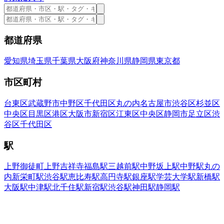
都道府県
愛知県
埼玉県
千葉県
大阪府
神奈川県
静岡県
東京都
市区町村
台東区
武蔵野市
中野区
千代田区
丸の内
名古屋市
渋谷区
杉並区
中央区
目黒区
港区
大阪市
新宿区
江東区
中央区
静岡市
足立区
渋
谷区
千代田区
駅
上野御徒町
上野
吉祥寺
福島駅
三越前駅
中野坂上駅
中野駅
丸の
内
新栄町駅
渋谷駅
恵比寿駅
高円寺駅
銀座駅
学芸大学駅
新橋駅
大阪駅
中津駅
北千住駅
新宿駅
渋谷駅
神田駅
静岡駅