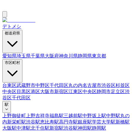
デトメシ
都道府県
愛知県
埼玉県
千葉県
大阪府
神奈川県
静岡県
東京都
市区町村
台東区
武蔵野市
中野区
千代田区
丸の内
名古屋市
渋谷区
杉並区
中央区
目黒区
港区
大阪市
新宿区
江東区
中央区
静岡市
足立区
渋
谷区
千代田区
駅
上野御徒町
上野
吉祥寺
福島駅
三越前駅
中野坂上駅
中野駅
丸の
内
新栄町駅
渋谷駅
恵比寿駅
高円寺駅
銀座駅
学芸大学駅
新橋駅
大阪駅
中津駅
北千住駅
新宿駅
渋谷駅
神田駅
静岡駅