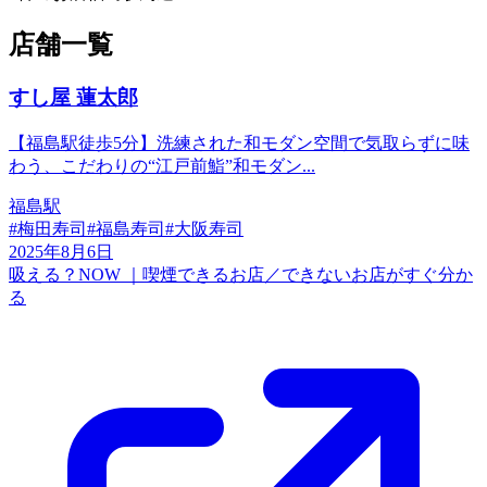
店舗一覧
すし屋 蓮太郎
【福島駅徒歩5分】洗練された和モダン空間で気取らずに味
わう、こだわりの“江戸前鮨”和モダン...
福島駅
#
梅田寿司
#
福島寿司
#
大阪寿司
2025年8月6日
吸える？NOW ｜喫煙できるお店／できないお店がすぐ分か
る