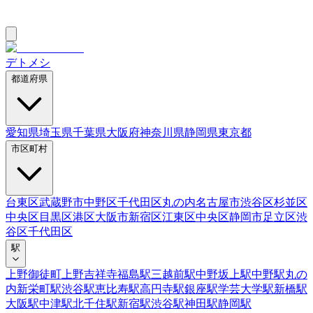
デトメシ
都道府県
愛知県
埼玉県
千葉県
大阪府
神奈川県
静岡県
東京都
市区町村
台東区
武蔵野市
中野区
千代田区
丸の内
名古屋市
渋谷区
杉並区
中央区
目黒区
港区
大阪市
新宿区
江東区
中央区
静岡市
足立区
渋
谷区
千代田区
駅
上野御徒町
上野
吉祥寺
福島駅
三越前駅
中野坂上駅
中野駅
丸の
内
新栄町駅
渋谷駅
恵比寿駅
高円寺駅
銀座駅
学芸大学駅
新橋駅
大阪駅
中津駅
北千住駅
新宿駅
渋谷駅
神田駅
静岡駅