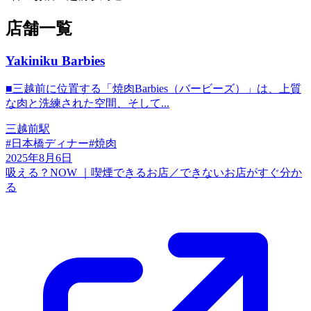
店舗一覧
Yakiniku Barbies
■三越前に位置する「焼肉Barbies（バービーズ）」は、上質
な肉と洗練された空間、そして...
三越前駅
#
日本橋ディナー
#
焼肉
2025年8月6日
吸える？NOW ｜喫煙できるお店／できないお店がすぐ分か
る