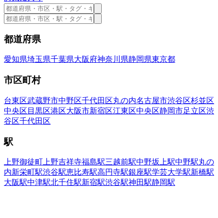
都道府県
愛知県
埼玉県
千葉県
大阪府
神奈川県
静岡県
東京都
市区町村
台東区
武蔵野市
中野区
千代田区
丸の内
名古屋市
渋谷区
杉並区
中央区
目黒区
港区
大阪市
新宿区
江東区
中央区
静岡市
足立区
渋
谷区
千代田区
駅
上野御徒町
上野
吉祥寺
福島駅
三越前駅
中野坂上駅
中野駅
丸の
内
新栄町駅
渋谷駅
恵比寿駅
高円寺駅
銀座駅
学芸大学駅
新橋駅
大阪駅
中津駅
北千住駅
新宿駅
渋谷駅
神田駅
静岡駅