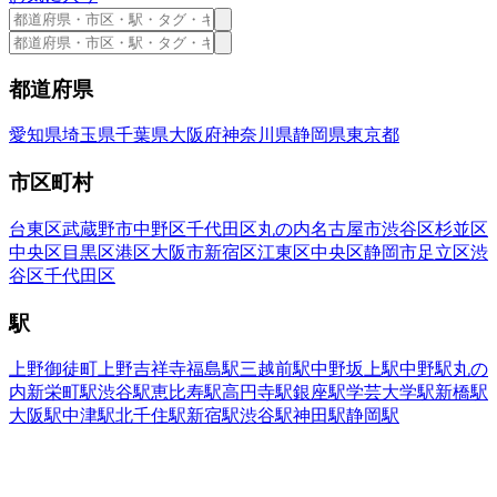
都道府県
愛知県
埼玉県
千葉県
大阪府
神奈川県
静岡県
東京都
市区町村
台東区
武蔵野市
中野区
千代田区
丸の内
名古屋市
渋谷区
杉並区
中央区
目黒区
港区
大阪市
新宿区
江東区
中央区
静岡市
足立区
渋
谷区
千代田区
駅
上野御徒町
上野
吉祥寺
福島駅
三越前駅
中野坂上駅
中野駅
丸の
内
新栄町駅
渋谷駅
恵比寿駅
高円寺駅
銀座駅
学芸大学駅
新橋駅
大阪駅
中津駅
北千住駅
新宿駅
渋谷駅
神田駅
静岡駅