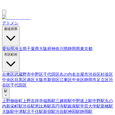
デトメシ
都道府県
愛知県
埼玉県
千葉県
大阪府
神奈川県
静岡県
東京都
市区町村
台東区
武蔵野市
中野区
千代田区
丸の内
名古屋市
渋谷区
杉並区
中央区
目黒区
港区
大阪市
新宿区
江東区
中央区
静岡市
足立区
渋
谷区
千代田区
駅
上野御徒町
上野
吉祥寺
福島駅
三越前駅
中野坂上駅
中野駅
丸の
内
新栄町駅
渋谷駅
恵比寿駅
高円寺駅
銀座駅
学芸大学駅
新橋駅
大阪駅
中津駅
北千住駅
新宿駅
渋谷駅
神田駅
静岡駅