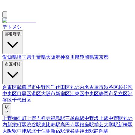
デトメシ
都道府県
愛知県
埼玉県
千葉県
大阪府
神奈川県
静岡県
東京都
市区町村
台東区
武蔵野市
中野区
千代田区
丸の内
名古屋市
渋谷区
杉並区
中央区
目黒区
港区
大阪市
新宿区
江東区
中央区
静岡市
足立区
渋
谷区
千代田区
駅
上野御徒町
上野
吉祥寺
福島駅
三越前駅
中野坂上駅
中野駅
丸の
内
新栄町駅
渋谷駅
恵比寿駅
高円寺駅
銀座駅
学芸大学駅
新橋駅
大阪駅
中津駅
北千住駅
新宿駅
渋谷駅
神田駅
静岡駅