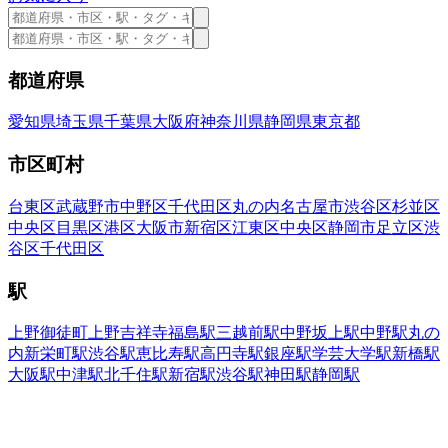
都道府県
愛知県
埼玉県
千葉県
大阪府
神奈川県
静岡県
東京都
市区町村
台東区
武蔵野市
中野区
千代田区
丸の内
名古屋市
渋谷区
杉並区
中央区
目黒区
港区
大阪市
新宿区
江東区
中央区
静岡市
足立区
渋
谷区
千代田区
駅
上野御徒町
上野
吉祥寺
福島駅
三越前駅
中野坂上駅
中野駅
丸の
内
新栄町駅
渋谷駅
恵比寿駅
高円寺駅
銀座駅
学芸大学駅
新橋駅
大阪駅
中津駅
北千住駅
新宿駅
渋谷駅
神田駅
静岡駅