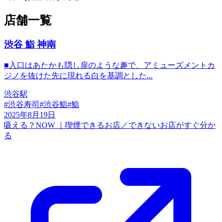
店舗一覧
渋谷 鮨 神南
■入口はあたかも隠し扉のような趣で、アミューズメントカ
ジノを抜けた先に現れる白を基調とした...
渋谷駅
#
渋谷寿司
#
渋谷鮨
#
鮨
2025年8月19日
吸える？NOW ｜喫煙できるお店／できないお店がすぐ分か
る