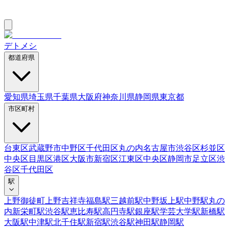
デトメシ
都道府県
愛知県
埼玉県
千葉県
大阪府
神奈川県
静岡県
東京都
市区町村
台東区
武蔵野市
中野区
千代田区
丸の内
名古屋市
渋谷区
杉並区
中央区
目黒区
港区
大阪市
新宿区
江東区
中央区
静岡市
足立区
渋
谷区
千代田区
駅
上野御徒町
上野
吉祥寺
福島駅
三越前駅
中野坂上駅
中野駅
丸の
内
新栄町駅
渋谷駅
恵比寿駅
高円寺駅
銀座駅
学芸大学駅
新橋駅
大阪駅
中津駅
北千住駅
新宿駅
渋谷駅
神田駅
静岡駅