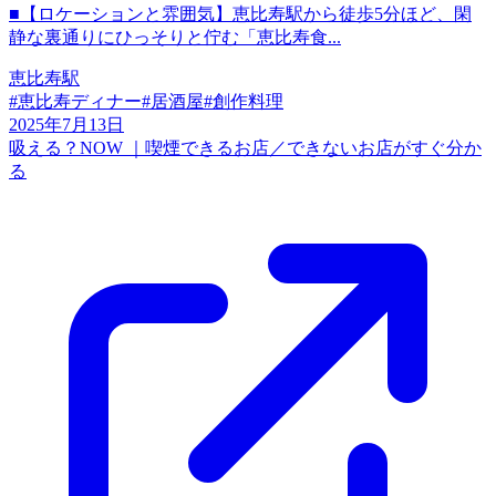
■【ロケーションと雰囲気】恵比寿駅から徒歩5分ほど、閑
静な裏通りにひっそりと佇む「恵比寿食...
恵比寿駅
#
恵比寿ディナー
#
居酒屋
#
創作料理
2025年7月13日
吸える？NOW ｜喫煙できるお店／できないお店がすぐ分か
る