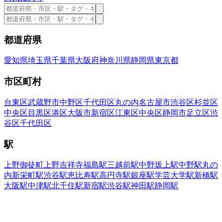
都道府県
愛知県
埼玉県
千葉県
大阪府
神奈川県
静岡県
東京都
市区町村
台東区
武蔵野市
中野区
千代田区
丸の内
名古屋市
渋谷区
杉並区
中央区
目黒区
港区
大阪市
新宿区
江東区
中央区
静岡市
足立区
渋
谷区
千代田区
駅
上野御徒町
上野
吉祥寺
福島駅
三越前駅
中野坂上駅
中野駅
丸の
内
新栄町駅
渋谷駅
恵比寿駅
高円寺駅
銀座駅
学芸大学駅
新橋駅
大阪駅
中津駅
北千住駅
新宿駅
渋谷駅
神田駅
静岡駅