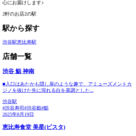
心にお届けします♪
2
軒のお店
2
の駅
駅から探す
渋谷駅
恵比寿駅
店舗一覧
渋谷 鮨 神南
■入口はあたかも隠し扉のような趣で、アミューズメントカ
ジノを抜けた先に現れる白を基調とした...
渋谷駅
#
渋谷寿司
#
渋谷鮨
#
鮨
2025年8月19日
恵比寿食堂 美星(ビスタ)