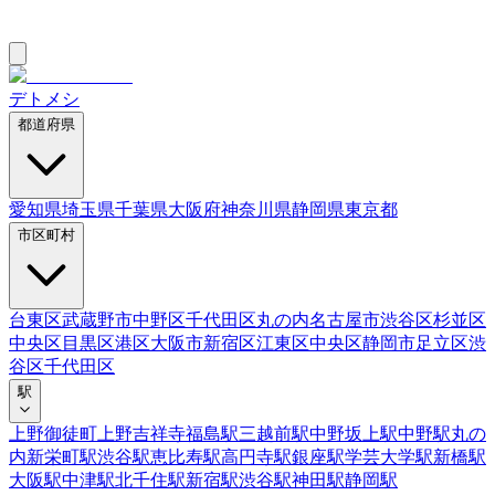
デトメシ
都道府県
愛知県
埼玉県
千葉県
大阪府
神奈川県
静岡県
東京都
市区町村
台東区
武蔵野市
中野区
千代田区
丸の内
名古屋市
渋谷区
杉並区
中央区
目黒区
港区
大阪市
新宿区
江東区
中央区
静岡市
足立区
渋
谷区
千代田区
駅
上野御徒町
上野
吉祥寺
福島駅
三越前駅
中野坂上駅
中野駅
丸の
内
新栄町駅
渋谷駅
恵比寿駅
高円寺駅
銀座駅
学芸大学駅
新橋駅
大阪駅
中津駅
北千住駅
新宿駅
渋谷駅
神田駅
静岡駅