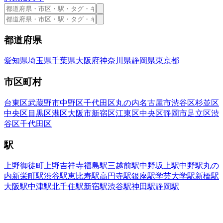
都道府県
愛知県
埼玉県
千葉県
大阪府
神奈川県
静岡県
東京都
市区町村
台東区
武蔵野市
中野区
千代田区
丸の内
名古屋市
渋谷区
杉並区
中央区
目黒区
港区
大阪市
新宿区
江東区
中央区
静岡市
足立区
渋
谷区
千代田区
駅
上野御徒町
上野
吉祥寺
福島駅
三越前駅
中野坂上駅
中野駅
丸の
内
新栄町駅
渋谷駅
恵比寿駅
高円寺駅
銀座駅
学芸大学駅
新橋駅
大阪駅
中津駅
北千住駅
新宿駅
渋谷駅
神田駅
静岡駅