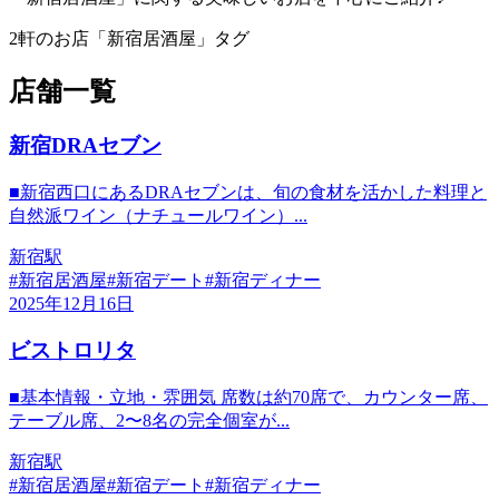
2
軒のお店
「
新宿居酒屋
」タグ
店舗一覧
新宿DRAセブン
​■新宿西口にあるDRAセブンは、旬の食材を活かした料理と
自然派ワイン（ナチュールワイン）...
新宿駅
#
新宿居酒屋
#
新宿デート
#
新宿ディナー
2025年12月16日
ビストロリタ
■基本情報・立地・雰囲気 席数は約70席で、カウンター席、
テーブル席、2〜8名の完全個室が...
新宿駅
#
新宿居酒屋
#
新宿デート
#
新宿ディナー