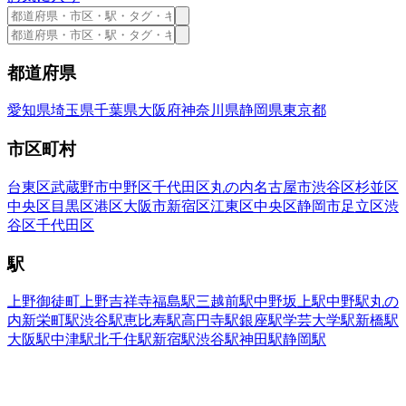
都道府県
愛知県
埼玉県
千葉県
大阪府
神奈川県
静岡県
東京都
市区町村
台東区
武蔵野市
中野区
千代田区
丸の内
名古屋市
渋谷区
杉並区
中央区
目黒区
港区
大阪市
新宿区
江東区
中央区
静岡市
足立区
渋
谷区
千代田区
駅
上野御徒町
上野
吉祥寺
福島駅
三越前駅
中野坂上駅
中野駅
丸の
内
新栄町駅
渋谷駅
恵比寿駅
高円寺駅
銀座駅
学芸大学駅
新橋駅
大阪駅
中津駅
北千住駅
新宿駅
渋谷駅
神田駅
静岡駅