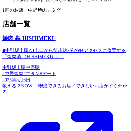
1
軒のお店
「
中野焼肉
」タグ
店舗一覧
焼肉 犇-HISHIMEKI-
■中野坂上駅A1出口から徒歩約3分の好アクセスに位置する
「焼肉 犇（HISHIMEKI）」...
中野坂上駅
中野駅
#
中野焼肉
#
牛タン
#
デート
2025年8月6日
吸える？NOW ｜喫煙できるお店／できないお店がすぐ分か
る