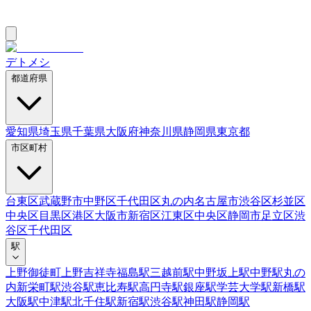
デトメシ
都道府県
愛知県
埼玉県
千葉県
大阪府
神奈川県
静岡県
東京都
市区町村
台東区
武蔵野市
中野区
千代田区
丸の内
名古屋市
渋谷区
杉並区
中央区
目黒区
港区
大阪市
新宿区
江東区
中央区
静岡市
足立区
渋
谷区
千代田区
駅
上野御徒町
上野
吉祥寺
福島駅
三越前駅
中野坂上駅
中野駅
丸の
内
新栄町駅
渋谷駅
恵比寿駅
高円寺駅
銀座駅
学芸大学駅
新橋駅
大阪駅
中津駅
北千住駅
新宿駅
渋谷駅
神田駅
静岡駅