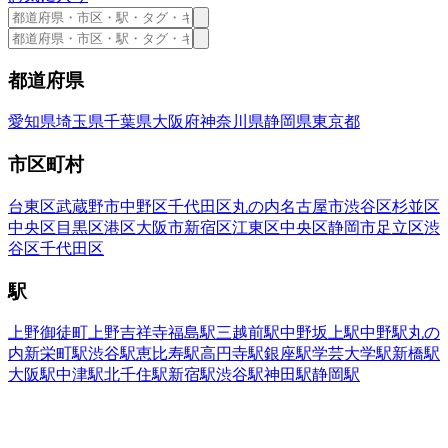
都道府県
愛知県
埼玉県
千葉県
大阪府
神奈川県
静岡県
東京都
市区町村
台東区
武蔵野市
中野区
千代田区
丸の内
名古屋市
渋谷区
杉並区
中央区
目黒区
港区
大阪市
新宿区
江東区
中央区
静岡市
足立区
渋
谷区
千代田区
駅
上野御徒町
上野
吉祥寺
福島駅
三越前駅
中野坂上駅
中野駅
丸の
内
新栄町駅
渋谷駅
恵比寿駅
高円寺駅
銀座駅
学芸大学駅
新橋駅
大阪駅
中津駅
北千住駅
新宿駅
渋谷駅
神田駅
静岡駅