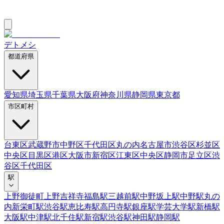
デトメシ
都道府県
愛知県
埼玉県
千葉県
大阪府
神奈川県
静岡県
東京都
市区町村
台東区
武蔵野市
中野区
千代田区
丸の内
名古屋市
渋谷区
杉並区
中央区
目黒区
港区
大阪市
新宿区
江東区
中央区
静岡市
足立区
渋
谷区
千代田区
駅
上野御徒町
上野
吉祥寺
福島駅
三越前駅
中野坂上駅
中野駅
丸の
内
新栄町駅
渋谷駅
恵比寿駅
高円寺駅
銀座駅
学芸大学駅
新橋駅
大阪駅
中津駅
北千住駅
新宿駅
渋谷駅
神田駅
静岡駅